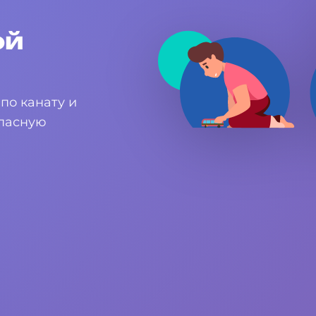
ой
по канату и
опасную