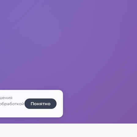
чшения
Понятно
 обработкой